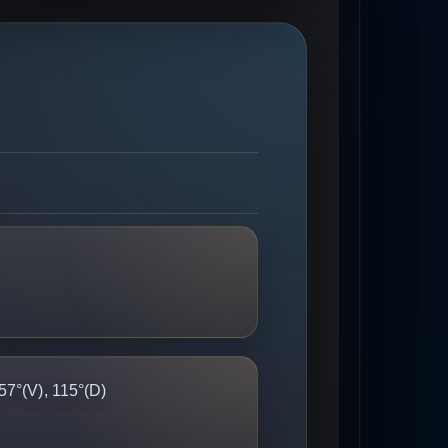
57°(V), 115°(D)