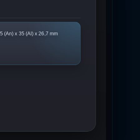
 (An) x 35 (Al) x 26,7 mm