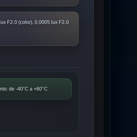
ux F2.0 (color), 0,0005 lux F2.0
nto: de -40°C a +60°C