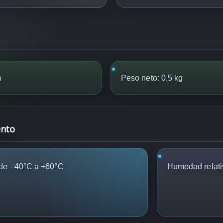
m
Peso neto: 0,5 kg
ento
 de –40°C a +60°C
Humedad relati