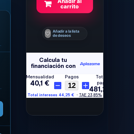
Añadir al
carrito
Añadir a la lista
de deseos