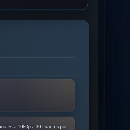
anales a 1080p a 30 cuadros por