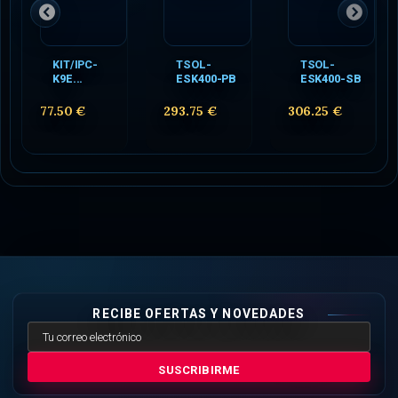
KIT/IPC-
TSOL-
TSOL-
K9E...
ESK400-PB
ESK400-SB
77.50 €
293.75 €
306.25 €
RECIBE OFERTAS Y NOVEDADES
SUSCRIBIRME