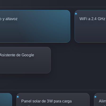
o y altavoz
WiFi a 2.4 GHz
Asistente de Google
Panel solar de 3W para carga
Ali