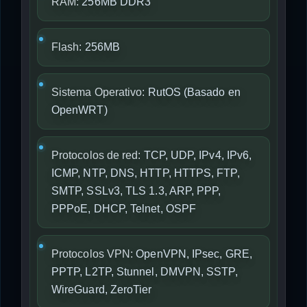
RAM:
256MB DDR3
Flash:
256MB
Sistema Operativo:
RutOS (Basado en
OpenWRT)
Protocolos de red:
TCP, UDP, IPv4, IPv6,
ICMP, NTP, DNS, HTTP, HTTPS, FTP,
SMTP, SSLv3, TLS 1.3, ARP, PPP,
PPPoE, DHCP, Telnet, OSPF
Protocolos VPN:
OpenVPN, IPsec, GRE,
PPTP, L2TP, Stunnel, DMVPN, SSTP,
WireGuard, ZeroTier