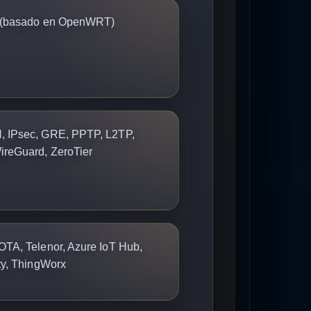
(basado en OpenWRT)
 IPsec, GRE, PPTP, L2TP,
reGuard, ZeroTier
TA, Telenor, Azure IoT Hub,
ty, ThingWorx