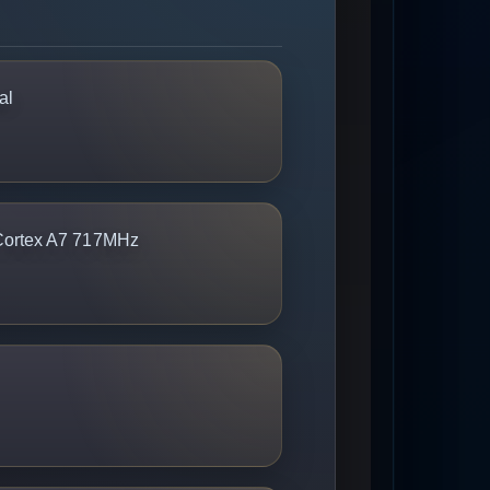
al
ortex A7 717MHz