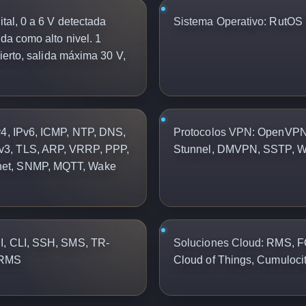
ital, 0 a 6 V detectada
Sistema Operativo:
RutOS 
da como alto nivel. 1
bierto, salida máxima 30 V,
4, IPv6, ICMP, NTP, DNS,
Protocolos VPN:
OpenVPN,
v3, TLS, ARP, VRRP, PPP,
Stunnel, DMVPN, SSTP, Wi
net, SNMP, MQTT, Wake
, CLI, SSH, SMS, TR-
Soluciones Cloud:
RMS, FO
 RMS
Cloud of Things, Cumuloci