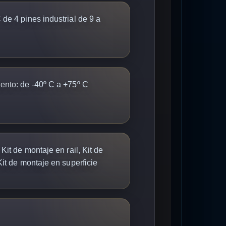
e 4 pines industrial de 9 a
ento:
de -40º C a +75º C
Kit de montaje en rail, Kit de
it de montaje en superficie