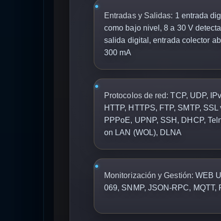
Entradas y Salidas:
1 entrada dig
como bajo nivel, 8 a 30 V detecta
salida digital, entrada colector a
300 mA
Protocolos de red:
TCP, UDP, IPv
HTTP, HTTPS, FTP, SMTP, SSL 
PPPoE, UPNP, SSH, DHCP, Tel
on LAN (WOL), DLNA
Monitorización y Gestión:
WEB UI
069, SNMP, JSON-RPC, MQTT,