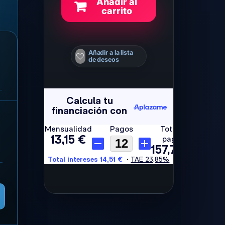
Añadir al
carrito
Añadir a la lista
de deseos