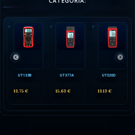
CATEGORÍA:
UT133B
UT377A
UT320D
13.75 €
15.63 €
13.13 €