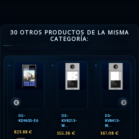
30 OTROS PRODUCTOS DE LA MISMA
CATEGORÍA:
DS-
DS-
DS-
KD9633-E6
KV8213-
KV8413-
W...
W...
823.88 €
155.36 €
167.08 €