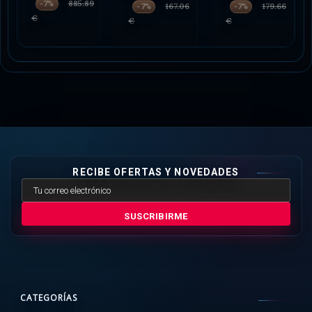
885.89
-7%
167.06
179.66
-7%
-7%
€
€
€
RECIBE OFERTAS Y NOVEDADES
SUSCRIBIRME
CATEGORÍAS