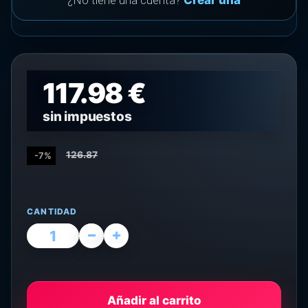
¿No tiene una cuenta?
Crear una
117.98 €
sin impuestos
126.87
-7%
CANTIDAD
Añadir al carrito