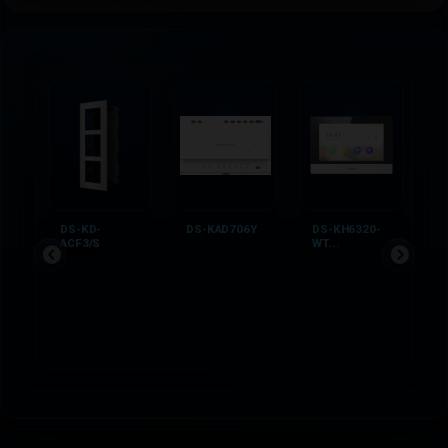
DS-KD-
DS-KAD706Y
DS-KH6320-
D
ACF3/S
WT...
W