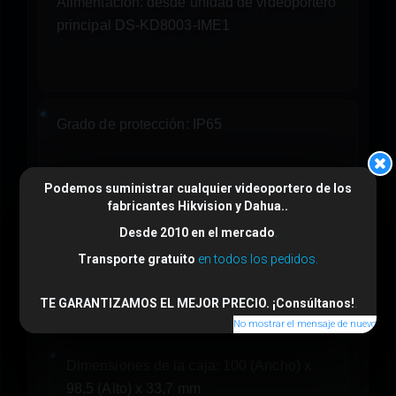
Alimentación:
desde unidad de videoportero
principal DS-KD8003-IME1
Grado de protección:
IP65
Podemos suministrar cualquier videoportero de los
fabricantes
Hikvision
y
Dahua
..
Desde 2010 en el mercado
.
Material y Dimensiones
Transporte gratuito
en todos los pedidos.
TE GARANTIZAMOS EL MEJOR PRECIO. ¡Consúltanos!
.
Material:
Acero inoxidable
No mostrar el mensaje de nuevo
Dimensiones de la caja:
100 (Ancho) x
98,5 (Alto) x 33,7 mm