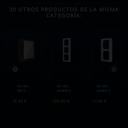
30 OTROS PRODUCTOS DE LA MISMA
CATEGORÍA:
DS-KD-
DS-KD-
DS-KD-
INFO
ACW3/S
ACW2/S
31.92 €
120.30 €
77.34 €