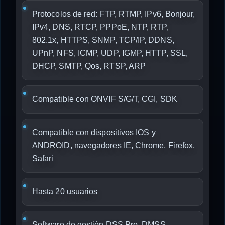
Protocolos de red: FTP, RTMP, IPv6, Bonjour,
IPv4, DNS, RTCP, PPPoE, NTP, RTP,
802.1x, HTTPS, SNMP, TCP/IP, DDNS,
UPnP, NFS, ICMP, UDP, IGMP, HTTP, SSL,
DHCP, SMTP, Qos, RTSP, ARP
Compatible con ONVIF S/G/T, CGI, SDK
Compatible con dispositivos IOS y
ANDROID, navegadores IE, Chrome, Firefox,
Safari
Hasta 20 usuarios
Software de gestión DSS Pro, DMSS