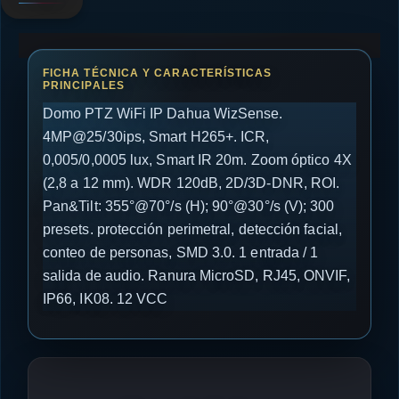
Domo PTZ WiFi IP Dahua WizSense.
4MP@25/30ips, Smart H265+. ICR,
0,005/0,0005 lux, Smart IR 20m. Zoom óptico 4X
(2,8 a 12 mm). WDR 120dB, 2D/3D-DNR, ROI.
Pan&Tilt: 355°@70°/s (H); 90°@30°/s (V); 300
presets. protección perimetral, detección facial,
conteo de personas, SMD 3.0. 1 entrada / 1
salida de audio. Ranura MicroSD, RJ45, ONVIF,
IP66, IK08. 12 VCC