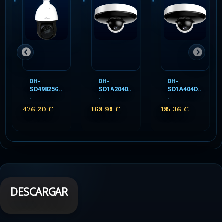
DH-
DH-
DH-
SD49825G..
SD1A204D..
SD1A404D..
.
.
.
476.20 €
168.98 €
185.36 €
DESCARGAR