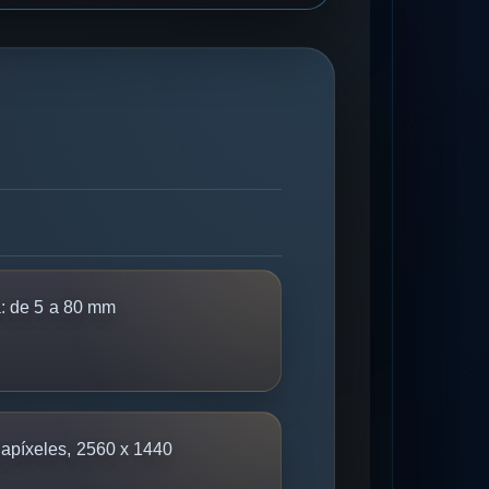
:
de 5 a 80 mm
píxeles, 2560 x 1440