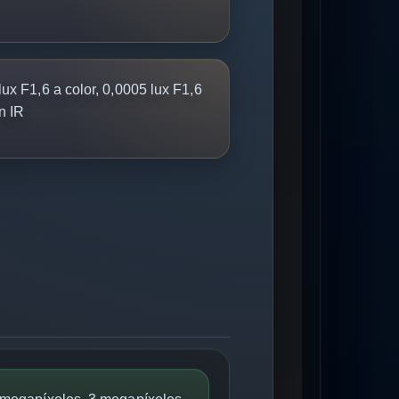
ux F1,6 a color, 0,0005 lux F1,6
n IR