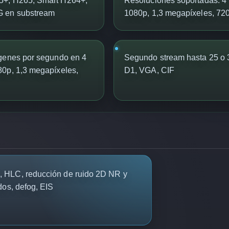
5+, H265, Smart H264+,
Resoluciones soportadas: 4
G en substream
1080p, 1,3 megapíxeles, 72
ágenes por segundo en 4
Segundo stream hasta 25 o
80p, 1,3 megapíxeles,
D1, VGA, CIF
 HLC, reducción de ruido 2D NR y
dos, defog, EIS