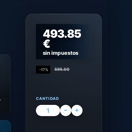
493.85
€
sin impuestos
595.00
-17%
.
CANTIDAD