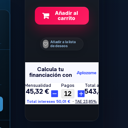
Añadir al
carrito
Añadir a la lista
de deseos