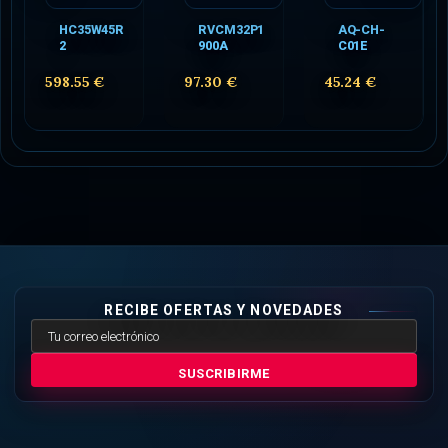
HC35W45R
RVCM32P1
AQ-CH-
2
900A
C01E
598.55 €
97.30 €
45.24 €
RECIBE OFERTAS Y NOVEDADES
SUSCRIBIRME