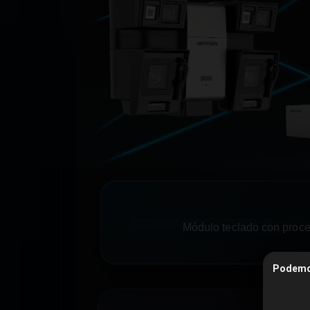
Módulo teclado con proce
Podemos