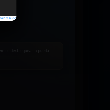
saje de nuevo
rmite desbloquear la puerta