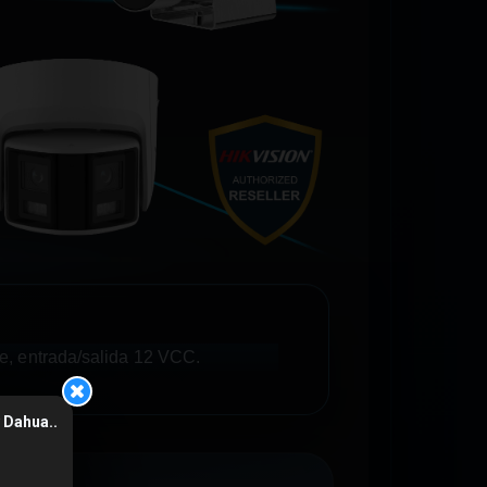
e, entrada/salida 12 VCC.
y
Dahua
..