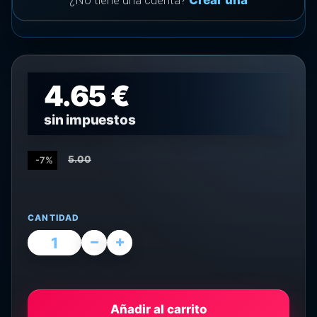
¿No tiene una cuenta?
Crear una
4.65 €
sin impuestos
5.00
-7%
CANTIDAD
Añadir al carrito