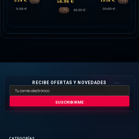
3.14 €
19.18 €
-7%
56.96 €
-7%
3.38 €
20.63 €
61.25 €
-7%
RECIBE OFERTAS Y NOVEDADES
SUSCRIBIRME
CATEGORÍAS