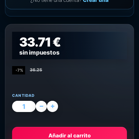
¿No tiene una cuenta?
Crear una
33.71 €
sin impuestos
36.25
-7%
CANTIDAD
Añadir al carrito