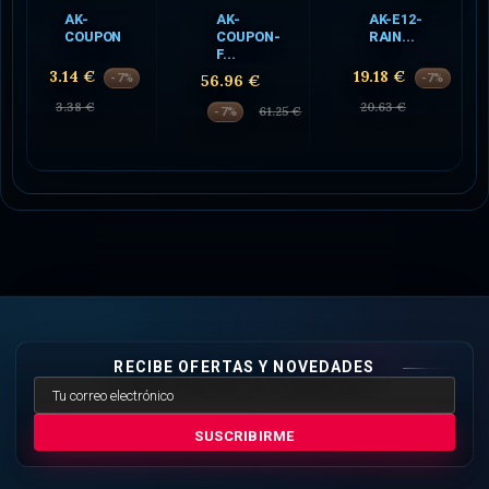
AK-
AK-
AK-E12-
COUPON
COUPON-
RAIN...
F...
3.14 €
19.18 €
-7%
56.96 €
-7%
3.38 €
20.63 €
61.25 €
-7%
RECIBE OFERTAS Y NOVEDADES
SUSCRIBIRME