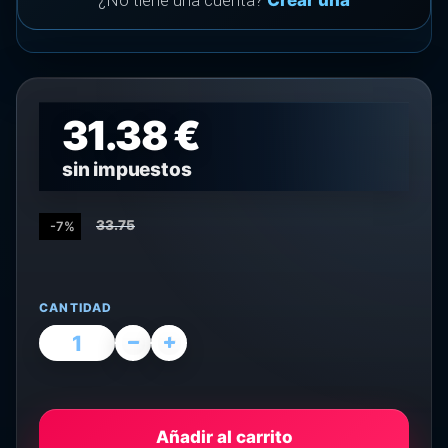
¿No tiene una cuenta?
Crear una
31.38 €
sin impuestos
33.75
-7%
CANTIDAD
Añadir al carrito