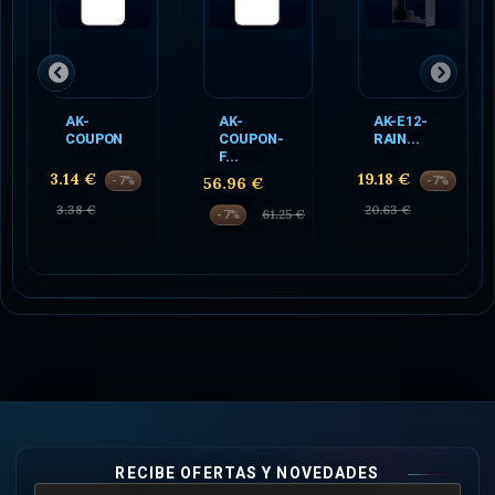
AK-
AK-
AK-E12-
COUPON
COUPON-
RAIN...
F...
3.14 €
19.18 €
-7%
56.96 €
-7%
3.38 €
20.63 €
61.25 €
-7%
RECIBE OFERTAS Y NOVEDADES