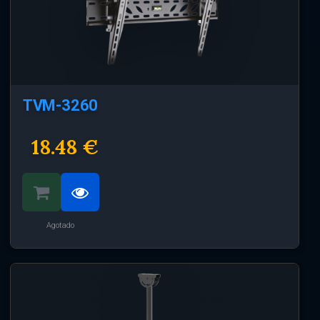
TVM-3260
18.48 €
Agotado