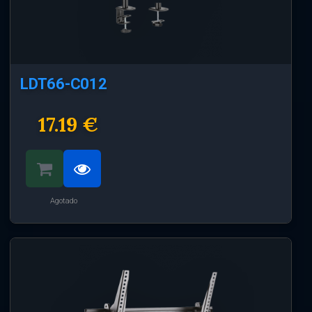
LDT66-C012
17.19 €
Agotado