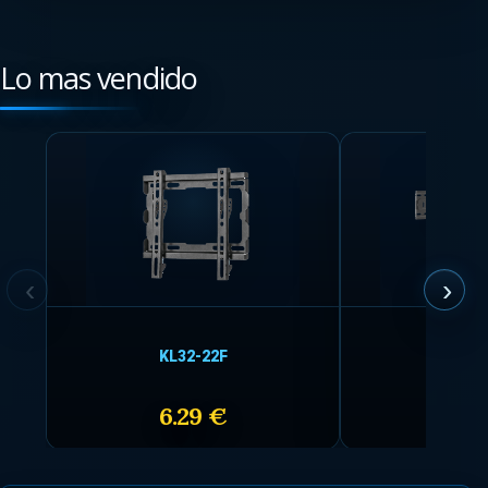
Lo mas vendido
KL32-22F
SF-BRKT
6.29 €
20.