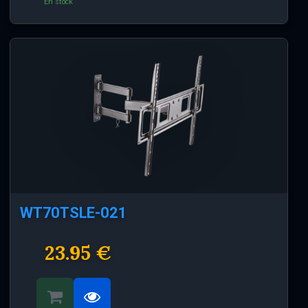
En stock
WT70TSLE-021
23.95 €