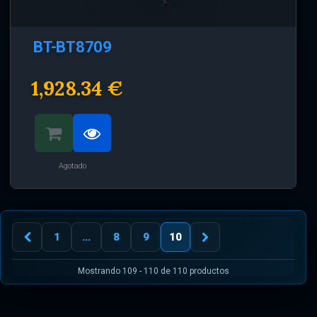
BT-BT8709
1,928.34 €
Agotado
1
...
8
9
10
Mostrando 109 - 110 de 110 productos