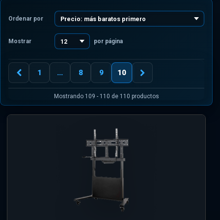
Ordenar por
Mostrar
por página
1
...
8
9
10
Mostrando 109 - 110 de 110 productos