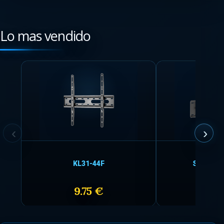
Lo mas vendido
KL31-44F
SF-BRKT-
9.75 €
30.