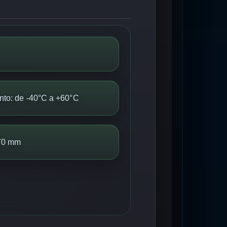
nto: de -40°C a +60°C
270 mm