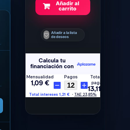
Añadir al
carrito
Añadir a la lista
de deseos