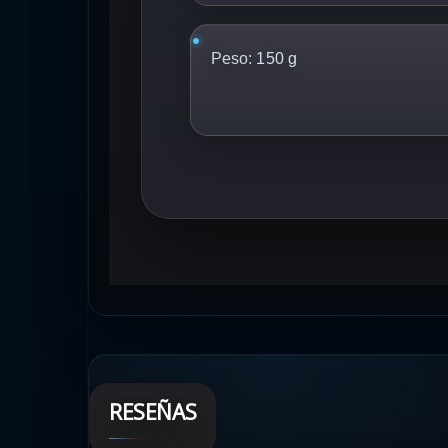
Peso:
150 g
RESEÑAS