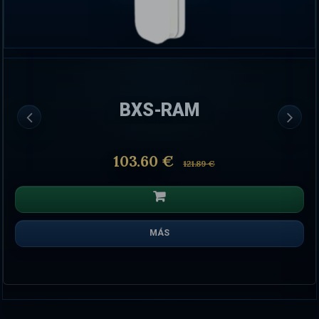
BXS-RAM
103.60 €
121.89 €
MÁS