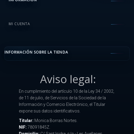
MI CUENTA
INFORMACIÓN SOBRE LA TIENDA
Aviso legal:
En cumplimiento del artículo 10 de la Ley 34 / 2002,
de 11 de julio, de Servicios de la Sociedad de la
Información y Comercio Electrónico, el Titular
expone sus datos identificativos.
Titular:
Monica Borras Nortes.
NIF:
78091845Z.
Domicilio:
C/ Sant Isidre, s/n - Les Avellanes