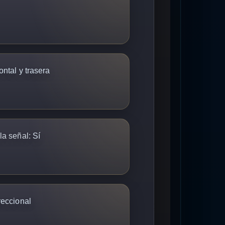
ontal y trasera
la señal:
Sí
reccional