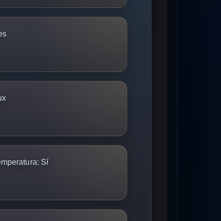
es
ux
emperatura:
Sí