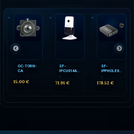
OC-TORN-
SF-
SF-
CA
IPCU014A..
IPPHOLE0..
.
.
15.00 €
71.91 €
178.52 €