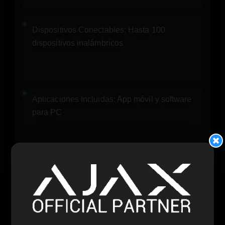
Dispositivos Conectables:
Hasta 100
dispositivos inalámbricos
Aplicaciones Incluidas:
App móvil y software
para PC
Funciones del Sistema
Enlace Bidireccional:
Supervisionado con
cifrado de alta seguridad AES