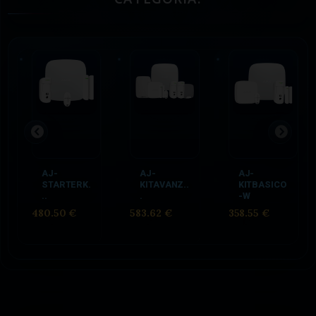
AJ-
AJ-
AJ-
STARTERK.
KITAVANZ..
KITBASICO
..
.
-W
480.50 €
583.62 €
358.55 €