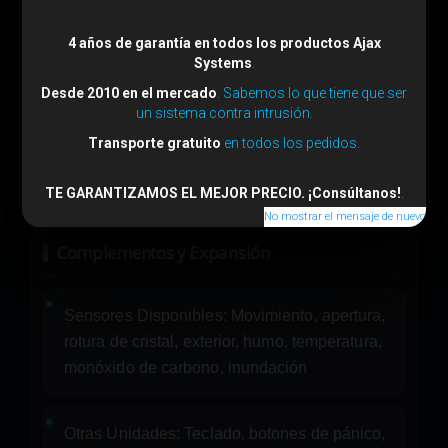
4 años de garantía en todos los productos Ajax
Detección de Inhibición:
Sí
Systems
.
Desde 2010 en el mercado
. Sabemos lo que tiene que ser
un sistema contra intrusión.
Tamper Antisabotaje:
Sí
Transporte gratuito
en todos los pedidos.
Control Remoto:
Mediante smartphone
TE GARANTIZAMOS EL MEJOR PRECIO. ¡Consúltanos!
.
No mostrar el mensaje de nuevo
Complementos y Expansión
Sensores Disponibles:
Movimiento, apertura,
rotura de cristal, exterior, humo, temperatura,
monóxido de carbono, inundación
Otras Unidades:
Teclado, botones de pánico,