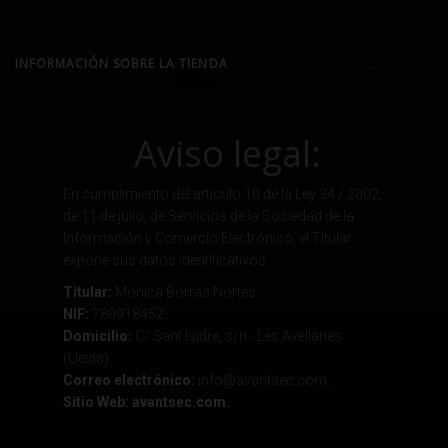
INFORMACIÓN SOBRE LA TIENDA
Aviso legal:
En cumplimiento del artículo 10 de la Ley 34 / 2002,
de 11 de julio, de Servicios de la Sociedad de la
Información y Comercio Electrónico, el Titular
expone sus datos identificativos.
Titular:
Monica Borras Nortes.
NIF:
78091845Z.
Domicilio:
C/ Sant Isidre, s/n - Les Avellanes
(Lleida).
Correo electrónico:
info@avantsec.com.
Sitio Web: avantsec.com.