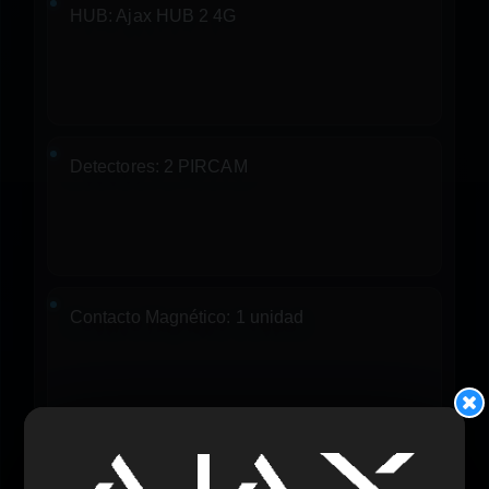
HUB:
Ajax HUB 2 4G
Detectores:
2 PIRCAM
Contacto Magnético:
1 unidad
Mando:
1 unidad