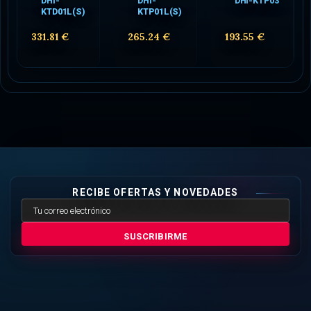
DHI-
DHI-
DHI-KTP03
KTD01L(S)
KTP01L(S)
331.81 €
265.24 €
193.55 €
RECIBE OFERTAS Y NOVEDADES
SUSCRIBIRME