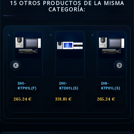
15 OTROS PRODUCTOS DE LA MISMA
CATEGORÍA:
DHI-
DHI-
DHI-
KTP01L(F)
KTD01L(S)
KTP01L(S)
265.24 €
331.81 €
265.24 €