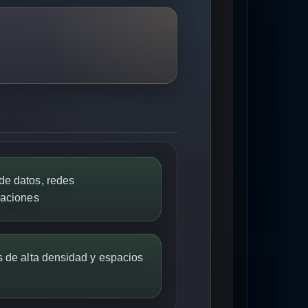
e datos, redes
caciones
 de alta densidad y espacios