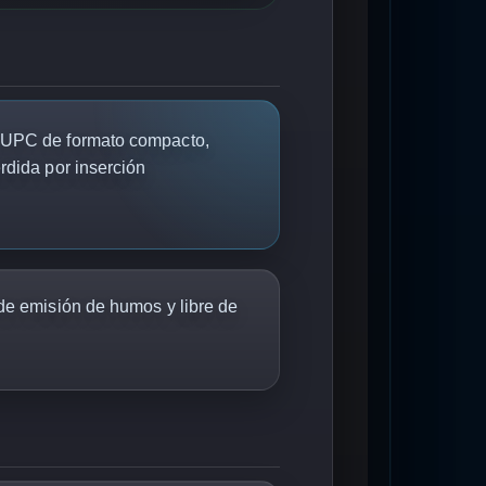
 UPC de formato compacto,
rdida por inserción
de emisión de humos y libre de