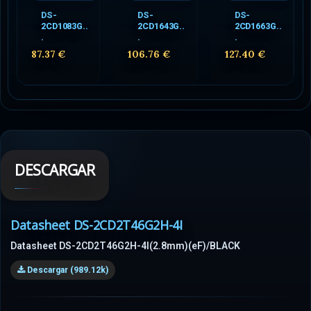
DS-
DS-
DS-
2CD1083G..
2CD1643G..
2CD1663G..
.
.
.
87.37 €
106.76 €
127.40 €
DESCARGAR
Datasheet DS-2CD2T46G2H-4I
Datasheet DS-2CD2T46G2H-4I(2.8mm)(eF)/BLACK
Descargar (989.12k)