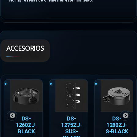
No hay reseñas de clientes en este momento.
ACCESORIOS
DS-
DS-
DS-
1260ZJ-
1275ZJ-
1280ZJ-
BLACK
SUS-
S-BLACK