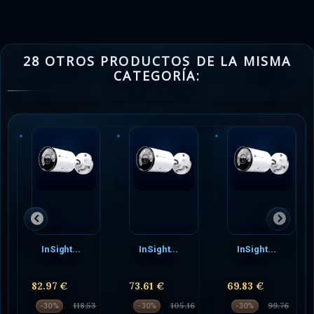
28 OTROS PRODUCTOS DE LA MISMA
CATEGORÍA:
InSight...
InSight...
InSight...
82.97 €
73.61 €
69.83 €
118.53
105.16
99.76
-30%
-30%
-30%