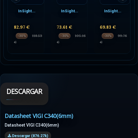
InSight...
InSight...
InSight...
82.97 €
73.61 €
69.83 €
118.53
105.16
99.76
-30%
-30%
-30%
€
€
€
DESCARGAR
Datasheet VIGI C340(6mm)
Datasheet VIGI C340(6mm)
Descargar (876.27k)