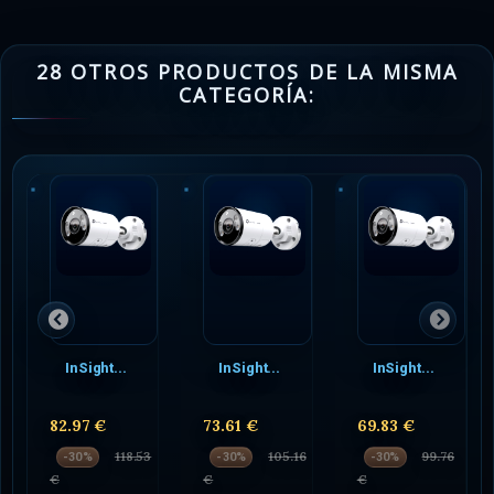
28 OTROS PRODUCTOS DE LA MISMA
CATEGORÍA:
InSight...
InSight...
InSight...
82.97 €
73.61 €
69.83 €
118.53
105.16
99.76
-30%
-30%
-30%
€
€
€