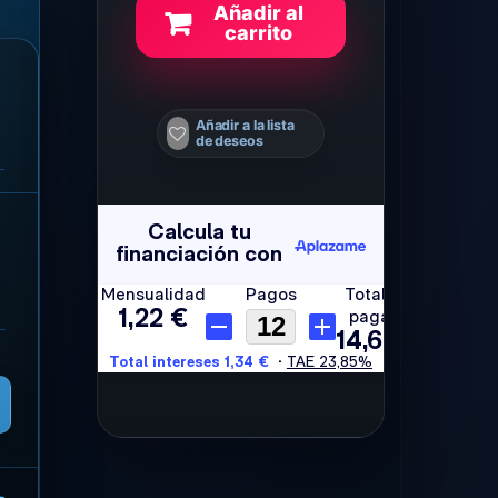
Añadir al
carrito
Añadir a la lista
de deseos