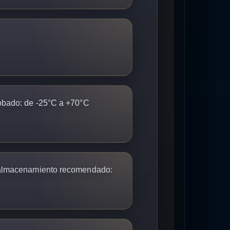
obado:
de -25°C a +70°C
 almacenamiento recomendado: