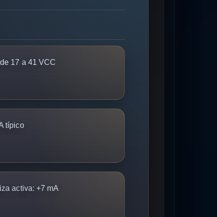
de 17 a 41 VCC
 típico
iza activa:
+7 mA