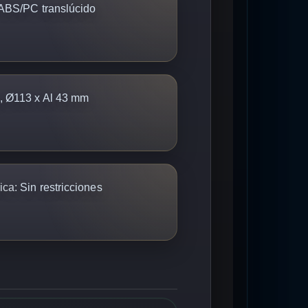
ABS/PC translúcido
, Ø113 x Al 43 mm
ica:
Sin restricciones