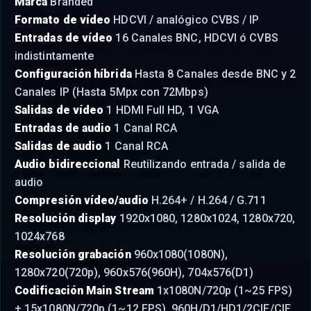
Marca
Branded
Formato de vídeo
HDCVI / analógico CVBS / IP
Entradas de vídeo
16 Canales BNC, HDCVI ó CVBS
indistintamente
Configuración híbrida
Hasta 8 Canales desde BNC y 2
Canales IP (Hasta 5Mpx con 72Mbps)
Salidas de vídeo
1 HDMI Full HD, 1 VGA
Entradas de audio
1 Canal RCA
Salidas de audio
1 Canal RCA
Audio bidireccional
Reutilizando entrada / salida de
audio
Compresión vídeo/audio
H.264+ / H.264 / G.711
Resolución display
1920x1080, 1280x1024, 1280x720,
1024x768
Resolución grabación
960x1080(1080N),
1280x720(720p), 960x576(960H), 704x576(D1)
Codificación Main Stream
1x1080N/720p (1~25 FPS)
+ 15x1080N/720p (1~12 FPS), 960H/D1/HD1/2CIF/CIF