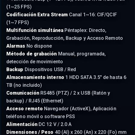
(1~25 FPS)
Codificación Extra Stream
Canal 1~16: CIF/QCIF
(1~7 FPS)
Multifunción simultánea
Péntaplex: Directo,
Grabación, Reproducción, Backup y Acceso Remoto
Alarmas
No dispone
Método de grabación
Manual, programada,
detección de movimiento
Backup
Dispositivos USB / Red
Almacenamiento interno
1 HDD SATA 3.5" de hasta 6
TB (no incluido)
Comunicación
RS485 (PTZ) / 2 x USB (Ratón y
backup) / RJ45 (Ethernet)
Acceso remoto
Navegador (ActiveX), Aplicación
teléfono móvil o software PSS
Alimentación
DC 12 V / 2.0 A
Dimensiones / Peso
40 (Al) x 260 (An) x 220 (Fo) mm