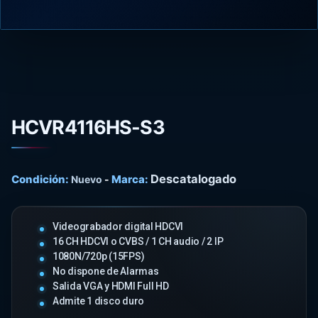
HCVR4116HS-S3
Descatalogado
Condición:
Marca:
Nuevo
-
Videograbador digital HDCVI
16 CH HDCVI o CVBS / 1 CH audio / 2 IP
1080N/720p (15FPS)
No dispone de Alarmas
Salida VGA y HDMI Full HD
Admite 1 disco duro