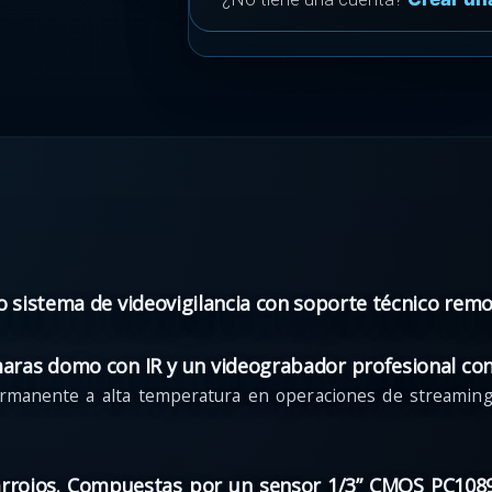
o sistema de videovigilancia con soporte técnico remo
maras domo con IR y un videograbador profesional co
manente a alta temperatura en operaciones de streaming 
rrojos. Compuestas por un sensor 1/3” CMOS PC1089K