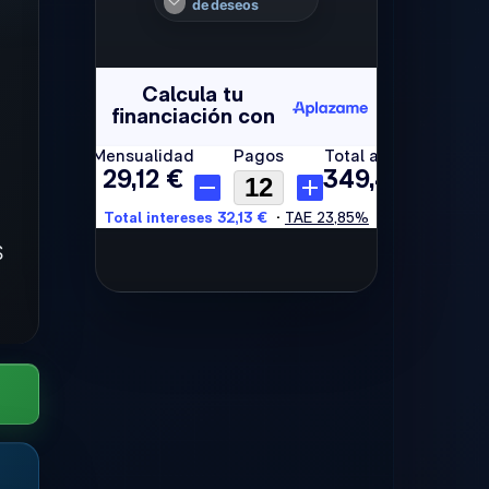
de deseos
S