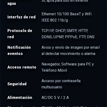
Si, apta para uso en exterior
agua
Ethernet 10/100 BaseT y Wifi
Interfaz de red
IEEE 802.11b/g
Protocolo de
TCP/IP, DHCP, SMTP, HTTP,
red
DDNS, UPNP, PPPoE, FTP, DNS
Notificación
Aviso y envío de imagen por email
eventos
al detectar movimiento o alarma
Navegador, Software para PC y
Acceso remoto
Teléfono Móvil
Acceso por contraseña
Seguridad
multiusuario
Alimentación
AC/DC 5 V / 2 A