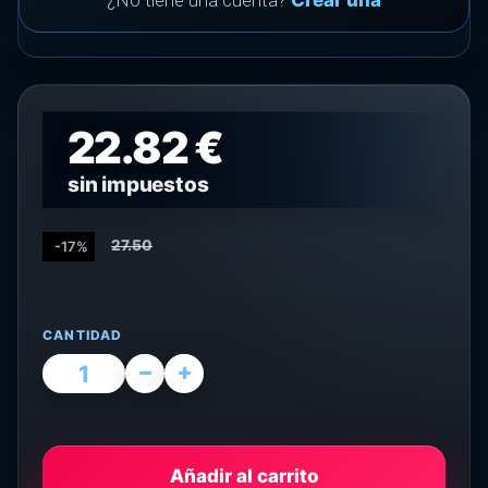
¿No tiene una cuenta?
Crear una
22.82 €
sin impuestos
27.50
-17%
CANTIDAD
Añadir al carrito