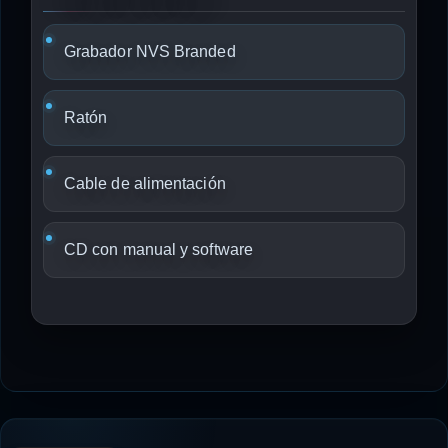
Grabador NVS Branded
Ratón
Cable de alimentación
CD con manual y software