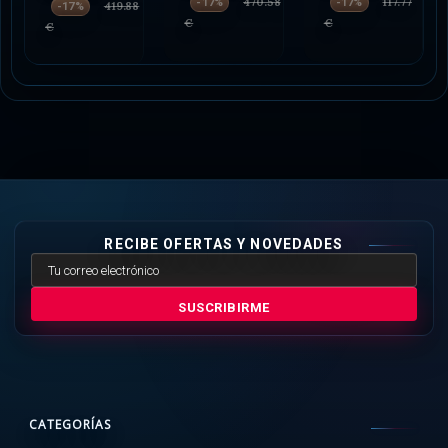
470.58
117.77
-17%
-17%
419.88
-17%
€
€
€
RECIBE OFERTAS Y NOVEDADES
SUSCRIBIRME
CATEGORÍAS