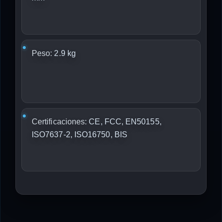
Peso:
2.9 kg
Certificaciones:
CE, FCC, EN50155,
ISO7637-2, ISO16750, BIS