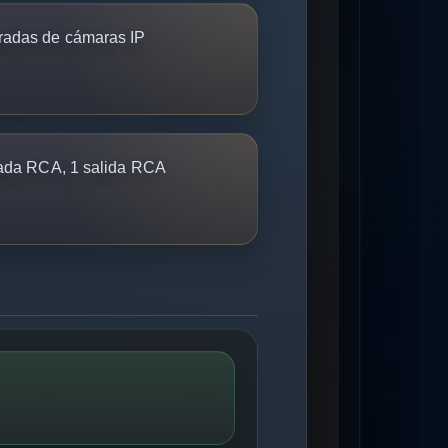
radas de cámaras IP
ada RCA, 1 salida RCA