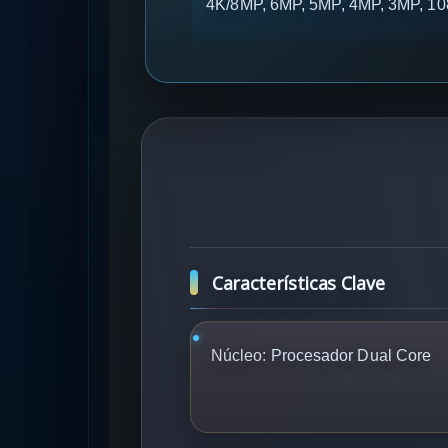
4K/8MP, 6MP, 5MP, 4MP, 3MP, 108
Características Clave
Núcleo:
Procesador Dual Core