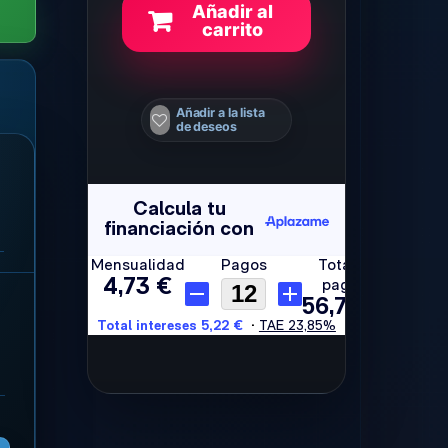
Añadir al
carrito
Añadir a la lista
de deseos