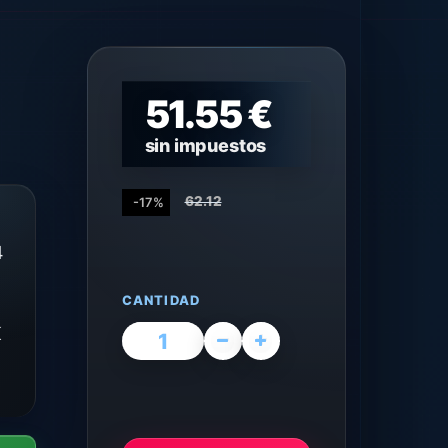
51.55 €
sin impuestos
62.12
-17%
4
CANTIDAD
K