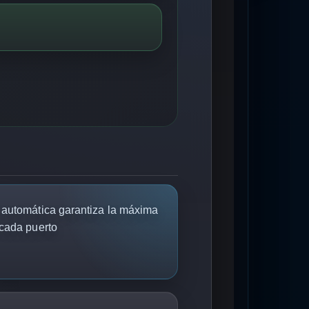
 automática garantiza la máxima
 cada puerto