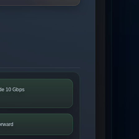
de 10 Gbps
orward