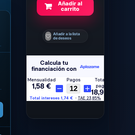
Añadir al
carrito
Añadir a la lista
de deseos