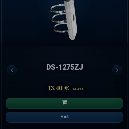
DS-1275ZJ
13.40 €
14.41 €
MÁS