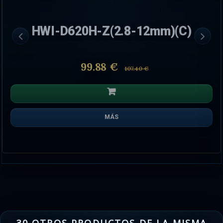
AJ-OUTDOORPROTECT-W
182.91 €
MÁS