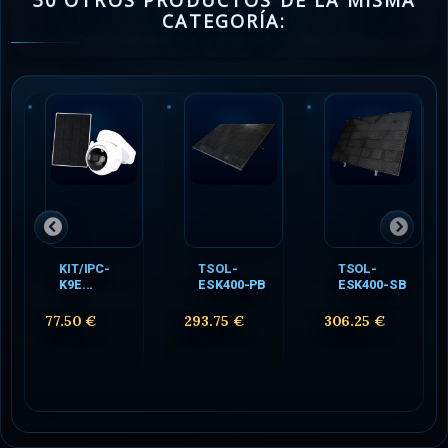
30 OTROS PRODUCTOS DE LA MISMA
CATEGORÍA:
KIT/IPC-
TSOL-
TSOL-
K9E...
ESK400-PB
ESK400-SB
77.50 €
293.75 €
306.25 €