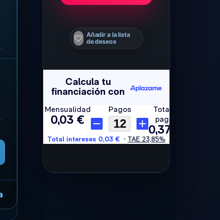
Añadir a la lista
de deseos
a