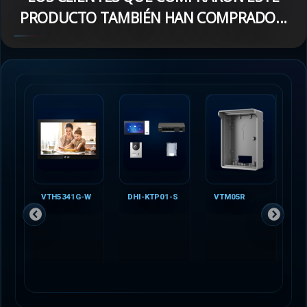
PRODUCTO TAMBIÉN HAN COMPRADO...
VTH5341G-W
DHI-KTP01-S
VTM05R
V
P