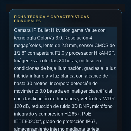
Cámara IP Bullet Hikvision gama Value con
tecnología ColorVu 3.0. Resolución 4
megapíxeles, lente de 2.8 mm, sensor CMOS de
1/1.8" con apertura F1.0 y procesador HikAI-ISP.
Imágenes a color las 24 horas, incluso en
condiciones de baja iluminación, gracias a la luz
híbrida infrarroja y luz blanca con alcance de
hasta 30 metros. Incorpora detección de
movimiento 3.0 basada en inteligencia artificial
con clasificación de humanos y vehículos. WDR
120 dB, reducción de ruido 3D DNR, micrófono
integrado y compresión H.265+. PoE
IEEE802.3af, grado de protección IP67,
almacenamiento interno mediante tarjeta