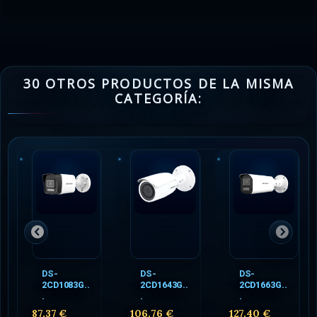
30 OTROS PRODUCTOS DE LA MISMA
CATEGORÍA:
DS-
DS-
DS-
2CD1083G..
2CD1643G..
2CD1663G..
.
.
.
87.37 €
106.76 €
127.40 €