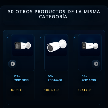
30 OTROS PRODUCTOS DE LA MISMA
CATEGORÍA:
DS-
DS-
DS-
2CD1083G..
2CD1643G..
2CD1663G..
.
.
.
87.21 €
106.57 €
127.17 €