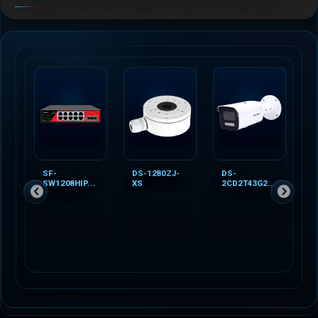
SF-
DS-1280ZJ-
DS-
D
SW1208HIP...
XS
2CD2T43G2...
K.