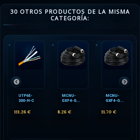
30 OTROS PRODUCTOS DE LA MISMA
CATEGORÍA:
UTP6E-
MCNU-
MCNU-
300-H-C
GXF4-G...
GXF4-G...
111.26 €
8.26 €
11.70 €