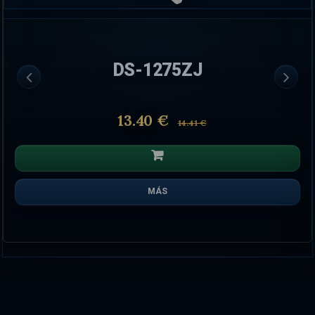
DS-1275ZJ
13.40 €
14.41 €
MÁS